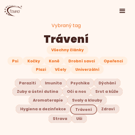
Vybraný tag
Trávení
Všechny články
Psi
Kočky
Koně
Drobní savci
Opeřenci
Plazi
Včely
Univerzální
Paraziti
Imunita
Psychika
Dýchání
Zuby a ústní dutina
Oči a nos
Srst a kůže
Aromaterapie
Svaly a klouby
Hygiena a dezinfekce
Zdraví
Trávení
Strava
Uši