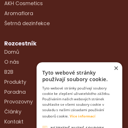
AKH Cosmetics
Aromaflora
Šetrná dezinfekce
Rozcestník
Domů
O nás
×
B2B
Tyto webové stránky
používají soubory cookie.
Produkty
Tyto webové stránky používají soubory
Poradna
cookie ke zlepšení uživatelského zážitku.
Používáním našich webových stránek
Provozovny
souhlasíte se všemi soubory cookie v
souladu s našimi zásadami používání
Články
souborů cookie.
Více informací
Kontakt