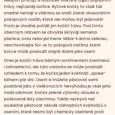
alespoň přístup, si dostatek vlákniny zajistí pojídáním
trávy, nejčastěji ostřice. Bytové kočky to však tak
snadné nemají a vlákninu se snaží získat okusováním
pokojových rostlin, které ale mohou být jedovaté!
Proto je vhodné pořídit jim kočičí trávu. Pod tímto
obecným názvem se obvykle skrývají semena
pšenice, ovsa nebo ječmene. Máte-li doma zelenec,
neschovávejte ho! Je to pokojová rostlina, která
kočce může posloužit stejně dobře jako osení.
Dnes je kočičí tráva běžným sortimentem zverimexů
i zahradnictví, ale tato varianta se může prodražit
vzhledem k tomu, že kočka jeden květináč „spase“
během pár dní. Osení si můžete pěstovat sami
podobně jako o Velikonocích. Nevýhodou je však jeho
malá odolnost. Kočka zelené výhonky okouše a
poškozené listy zaschnou. Takže nezbývá než
souběžně pěstovat několik náhradních květináčů s
osením, které nesmí být chemicky ošetřené proti