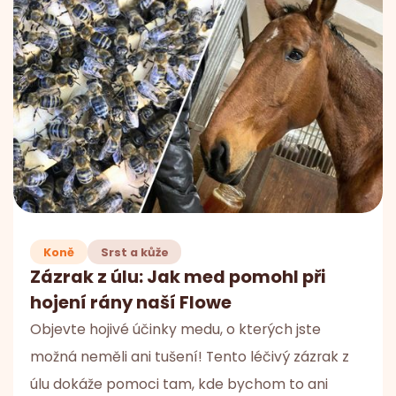
Koně
Srst a kůže
Zázrak z úlu: Jak med pomohl při
hojení rány naší Flowe
Objevte hojivé účinky medu, o kterých jste
možná neměli ani tušení! Tento léčivý zázrak z
úlu dokáže pomoci tam, kde bychom to ani