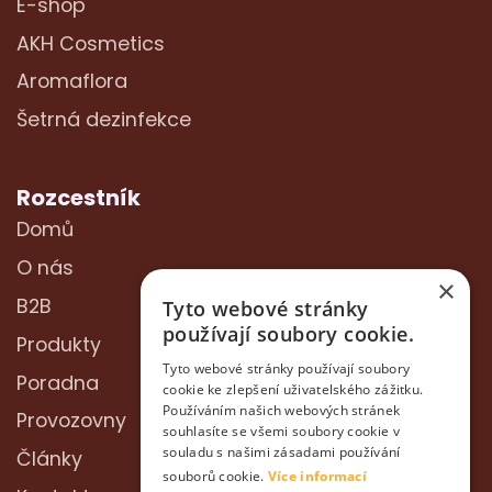
E-shop
AKH Cosmetics
Aromaflora
Šetrná dezinfekce
Rozcestník
Domů
O nás
×
B2B
Tyto webové stránky
používají soubory cookie.
Produkty
Tyto webové stránky používají soubory
Poradna
cookie ke zlepšení uživatelského zážitku.
Používáním našich webových stránek
Provozovny
souhlasíte se všemi soubory cookie v
souladu s našimi zásadami používání
Články
souborů cookie.
Více informací