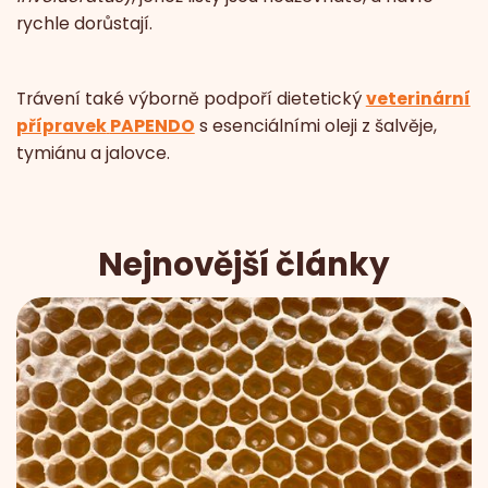
rychle dorůstají.
Trávení také výborně podpoří dietetický
veterinární
přípravek
PAPENDO
s esenciálními oleji z šalvěje,
tymiánu a jalovce.
Nejnovější články