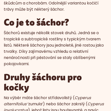
škůdcům a chorobám. Odolnější variantou kočičí
trávy může být některý šáchor.
Co je to šáchor?
Šáchorů existuje několik stovek druhů. Jedná se o
tropické a subtropické rostliny s typickým tvarem
listů. Některé šáchory jsou jednoleté, jiné rostou jako
trvalky. Díky zajímavému vzhledu a relativní
nenáročnosti při pěstování se staly oblíbenými
pokojovkami.
Druhy šáchoru pro
kočky
Na výběr máte šáchor střídavolistý (
Cyperus
alternifolius
‘zumula’) nebo šáchor zakrslý (
Cyperus
involucratus
), jehož listy jsou houževnaté, a navíc