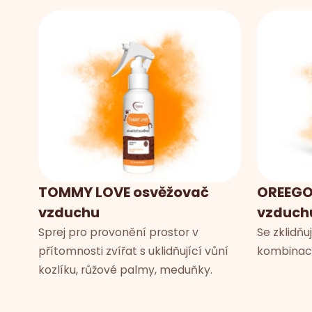
TOMMY LOVE osvěžovač
OREEGO
vzduchu
vzduch
Sprej pro provonění prostor v
Se zklidň
přítomnosti zvířat s uklidňující vůní
kombinaci
kozlíku, růžové palmy, meduňky.