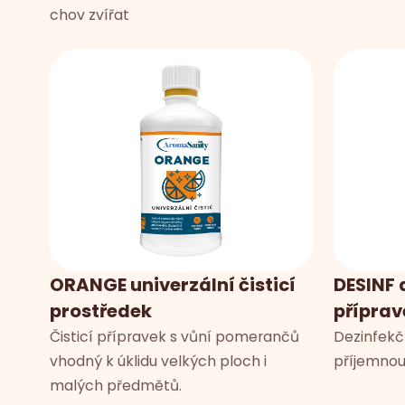
chov zvířat
ORANGE univerzální čisticí
DESINF 
prostředek
příprav
Čisticí přípravek s vůní pomerančů
Dezinfekčn
vhodný k úklidu velkých ploch i
příjemnou
malých předmětů.