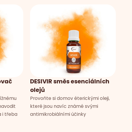
ovač
DESIVIR směs esenciálních
olejů
tížnému
Provoňte si domov éterickými oleji,
avodit
které jsou navíc známé svými
i třeba
antimikrobiálními účinky