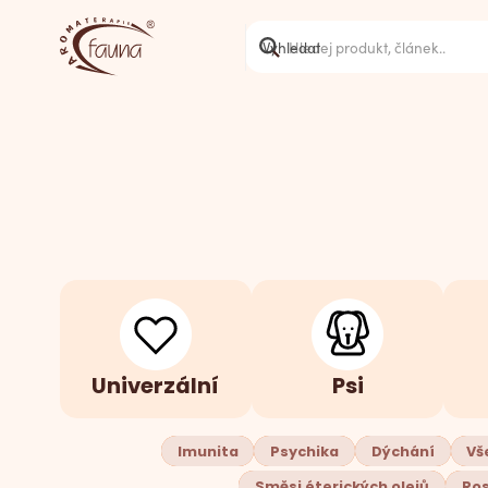
Univerzální
Psi
Imunita
Psychika
Dýchání
Vš
Směsi éterických olejů
Ros