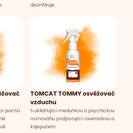
.
dezinfikuje.
ěžovač
TOMCAT TOMMY osvěžovač
vzduchu
or pachů
S uklidňující meduňkou a psychickou
ně
rovnováhu podporující ravensárou a
li.
kajeputem