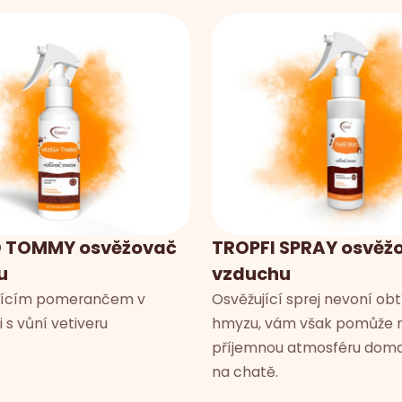
 TOMMY osvěžovač
TROPFI SPRAY osvěž
u
vzduchu
ujícím pomerančem v
Osvěžující sprej nevoní ob
 s vůní vetiveru
hmyzu, vám však pomůže n
příjemnou atmosféru doma 
na chatě.