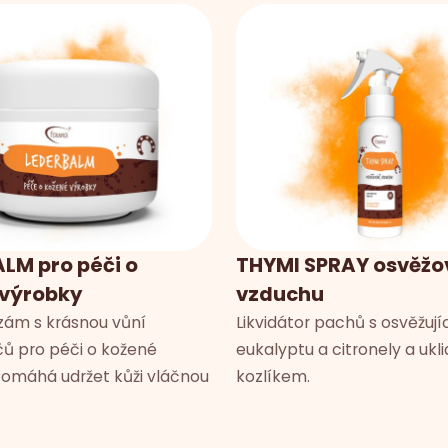
LM pro péči o
THYMI SPRAY osvěžo
 výrobky
vzduchu
zám s krásnou vůní
Likvidátor pachů s osvěžují
 pro péči o kožené
eukalyptu a citronely a ukl
Pomáhá udržet kůži vláčnou
kozlíkem.