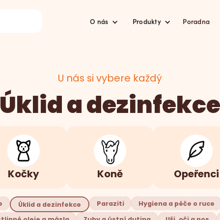
O nás
Produkty
Poradna
U nás si vybere každý
Úklid a dezinfekc
Kočky
Koně
Opeřenci
e
Paraziti
Hygiena a péče o ruce
Úklid a dezinfekce
tlinné oleje a másla
Zuby a ústní dutina
Uši, oči a nos