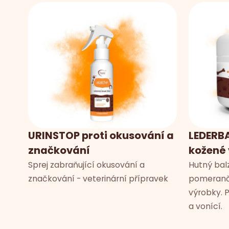
URINSTOP proti okusování a
LEDERBA
značkování
kožené
Sprej zabraňující okusování a
Hutný bal
značkování - veterinární přípravek
pomerančů
výrobky. 
a vonící.