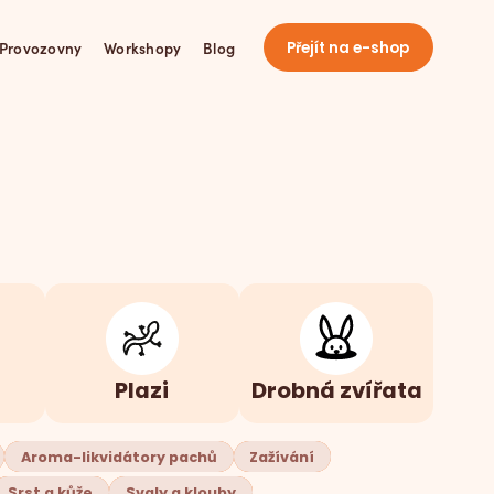
Provozovny
Workshopy
Blog
Přejít na e-shop
e
Plazi
Drobná zvířata
Aroma-likvidátory pachů
Zažívání
Srst a kůže
Svaly a klouby