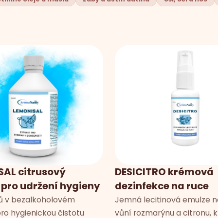
SAL citrusový
DESICITRO krémová
 pro udržení hygieny
dezinfekce na ruce
usů v bezalkoholovém
Jemná lecitinová emulze n
pro hygienickou čistotu
vůní rozmarýnu a citronu, 