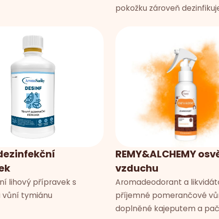
pokožku zároveň dezinfikuje
dezinfekční
REMY&ALCHEMY osv
ek
vzduchu
í lihový přípravek s
Aromadeodorant a likvidát
 vůní tymiánu
příjemné pomerančové vů
doplněné kajeputem a paču