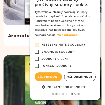
používají soubory cookie.
Tyto webové stránky používají soubory
cookie ke zlepšení uživatelského zážitku.
Používáním našich webových stránek
souhlasíte se všemi soubory cookie v
souladu s našimi zásadami používání
Aromaterapie & svět zvířat 06/2020
souborů cookie.
Více informací
NEZBYTNĚ NUTNÉ SOUBORY
VÝKONOVÉ SOUBORY
SOUBORY CÍLENÍ
FUNKČNÍ SOUBORY
VŠE PŘIJMOUT
VŠE ODMÍTNOUT
ZOBRAZIT PODROBNOSTI
POWERED BY COOKIESCRIPT