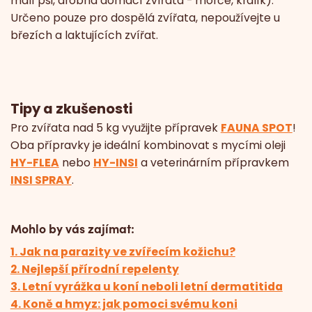
malí psi, drobná domácí zvířata - morče, králík).
Určeno pouze pro dospělá zvířata, nepoužívejte u
březích a laktujících zvířat.
Tipy a zkušenosti
Pro zvířata nad 5 kg využijte přípravek
FAUNA SPOT
!
Oba přípravky je ideální kombinovat s mycími oleji
HY-FLEA
nebo
HY-INSI
a veterinárním přípravkem
INSI SPRAY
.
Mohlo by vás zajímat:
1. Jak na parazity ve zvířecím kožichu?
2. Nejlepší přírodní repelenty
3. Letní vyrážka u koní neboli letní dermatitida
4. Koně a hmyz: jak pomoci svému koni