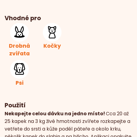
Vhodné pro
Drobná
Kočky
zvířata
Psi
Použití
Nekapejte celou dávku na jedno místo!
Cca 20 až
25 kapek na 3 kg živé hmotnosti zvířete rozkapejte a
vetřete do srsti a kůže podél páteře a okolo krku,
několik kapek do slabin a na břicho. Aplikaci opakujte