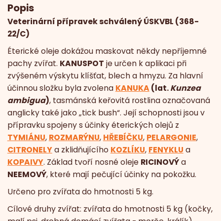
Popis
Veterinární přípravek schválený ÚSKVBL (368-
22/C)
Éterické oleje dokážou maskovat někdy nepříjemné
pachy zvířat.
KANUSPOT
je určen k aplikaci při
zvýšeném výskytu klíšťat, blech a hmyzu. Za hlavní
účinnou složku byla zvolena
KANUKA
(lat.
Kunzea
ambigua
)
, tasmánská keřovitá rostlina označovaná
anglicky také jako „tick bush“. Její schopnosti jsou v
přípravku spojeny s účinky éterických olejů z
TYMIÁNU
,
ROZMARÝNU
,
HŘEBÍČKU
,
PELARGONIE
,
CITRONELY
a zklidňujícího
KOZLÍKU
,
FENYKLU
a
KOPAIVY
. Základ tvoří nosné oleje
RICINOVÝ
a
NEEMOVÝ
, které mají pečující účinky na pokožku.
Určeno pro zvířata do hmotnosti 5 kg.
Cílové druhy zvířat: zvířata do hmotnosti 5 kg (kočky,