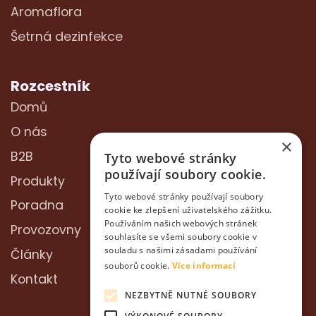
Aromaflora
Šetrná dezinfekce
Rozcestník
Domů
O nás
×
B2B
Tyto webové stránky
používají soubory cookie.
Produkty
Tyto webové stránky používají soubory
Poradna
cookie ke zlepšení uživatelského zážitku.
Používáním našich webových stránek
Provozovny
souhlasíte se všemi soubory cookie v
souladu s našimi zásadami používání
Články
souborů cookie.
Více informací
Kontakt
NEZBYTNĚ NUTNÉ SOUBORY