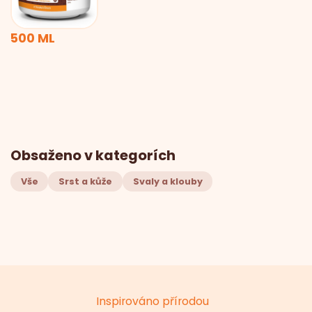
500 ML
Obsaženo v kategorích
Vše
Srst a kůže
Svaly a klouby
Inspirováno přírodou