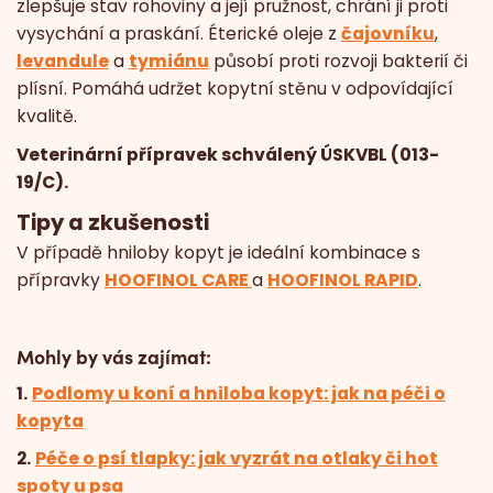
zlepšuje stav rohoviny a její pružnost, chrání ji proti
vysychání a praskání. Éterické oleje z
čajovníku
,
levandule
a
tymiánu
působí proti rozvoji bakterií či
plísní. Pomáhá udržet kopytní stěnu v odpovídající
kvalitě.
​Veterinární přípravek schválený ÚSKVBL (013-
19/C).
Tipy a zkušenosti
V případě hniloby kopyt je ideální kombinace s
přípravky
HOOFINOL CARE
a
HOOFINOL RAPID
.
Mohly by vás zajímat:
1.
Podlomy u koní a hniloba kopyt: jak na péči o
kopyta
2.
Péče o psí tlapky: jak vyzrát na otlaky či hot
spoty u psa