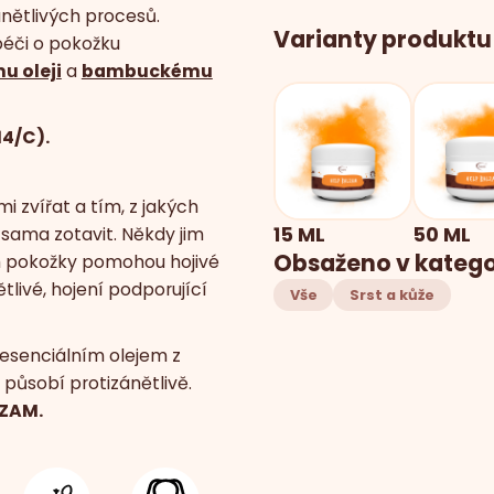
ánětlivých procesů.
Varianty produktu
 péči o pokožku
 oleji
a
bambuckému
14/C).
zvířat a tím, z jakých
15 ML
50 ML
sama zotavit. Někdy jim
Obsaženo v katego
h pokožky pomohou hojivé
ětlivé, hojení podporující
Vše
Srst a kůže
 esenciálním olejem z
 působí protizánětlivě.
LZAM.