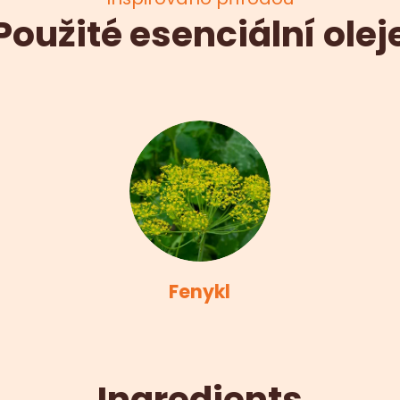
Použité esenciální olej
Fenykl
Ingredients