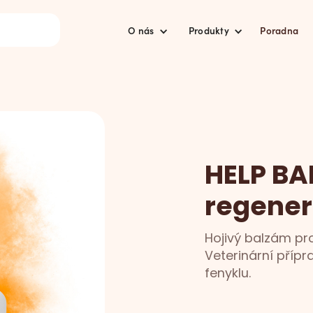
O nás
Produkty
Poradna
HELP B
regener
Hojivý balzám pr
Veterinární přípr
fenyklu.