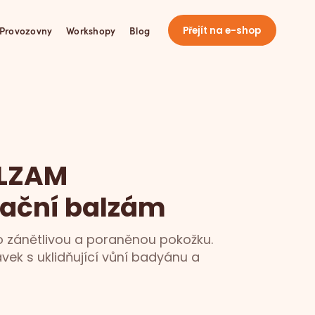
Provozovny
Workshopy
Blog
Přejít na e-shop
ALZAM
ační balzám
o zánětlivou a poraněnou pokožku.
avek s uklidňující vůní badyánu a