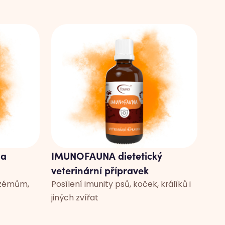
na
IMUNOFAUNA dietetický
veterinární přípravek
kzémům,
Posílení imunity psů, koček, králíků i
jiných zvířat