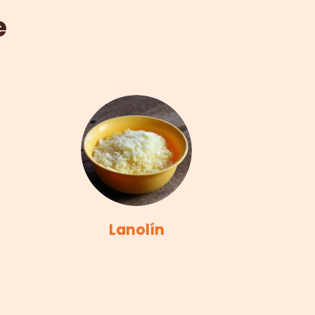
e
Lanolín