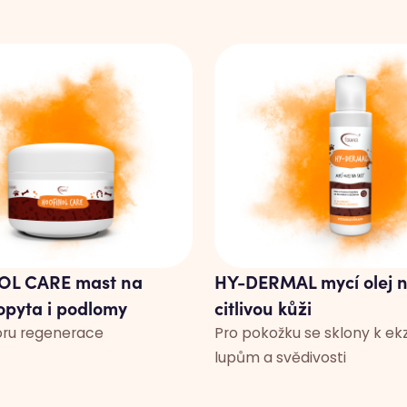
L CARE mast na
HY-DERMAL mycí olej 
kopyta i podlomy
citlivou kůži
oru regenerace
Pro pokožku se sklony k e
lupům a svědivosti