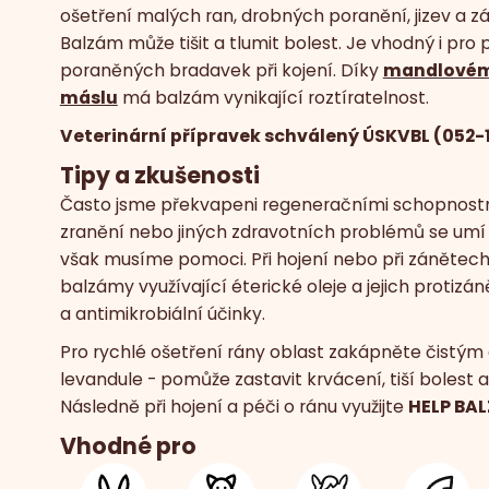
ošetření malých ran, drobných poranění, jizev a z
Balzám může tišit a tlumit bolest. Je vhodný i pro
poraněných bradavek při kojení. Díky
mandlovému
máslu
má balzám vynikající roztíratelnost.
Veterinární přípravek schválený ÚSKVBL (052-
Tipy a zkušenosti
Často jsme překvapeni regeneračními schopnostmi 
zranění nebo jiných zdravotních problémů se umí 
však musíme pomoci. Při hojení nebo při zánětec
balzámy využívající éterické oleje a jejich protizán
a antimikrobiální účinky.
Pro rychlé ošetření rány oblast zakápněte čistým
levandule - pomůže zastavit krvácení, tiší bolest a
Následně při hojení a péči o ránu využijte
HELP BA
Vhodné pro