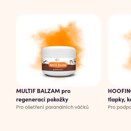
MULTIF BALZAM pro
HOOFINO
regeneraci pokožky
tlapky, 
Pro ošetření paranálních váčků
Pro podp