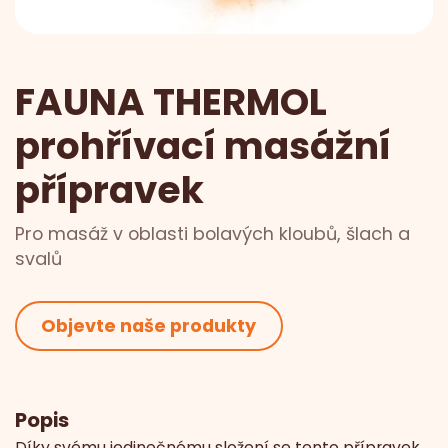
FAUNA THERMOL
prohřívací masážní
přípravek
Pro masáž v oblasti bolavých kloubů, šlach a
svalů
Objevte naše produkty
Popis
Díky svému jedinečnému složení se tento přípravek