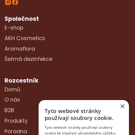
Společnost
E-shop
AKH Cosmetics
Aromaflora
Šetrná dezinfekce
Rozcestník
Domů
O nás
×
B2B
Tyto webové stránky
používají soubory cookie.
Produkty
Tyto webové stránky používají soubory
Poradna
cookie ke zlepšení uživatelského zážitku.