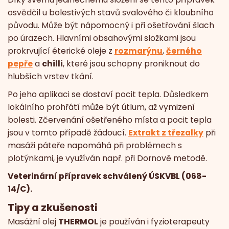
osvědčil u bolestivých stavů svalového či kloubního
původu. Může být nápomocný i při ošetřování šlach
po úrazech. Hlavními obsahovými složkami jsou
prokrvující éterické oleje z
rozmarýnu
,
černého
pepře
a
chilli
, které jsou schopny proniknout do
hlubších vrstev tkání.
Po jeho aplikaci se dostaví pocit tepla. Důsledkem
lokálního prohřátí může být útlum, až vymizení
bolesti. Zčervenání ošetřeného místa a pocit tepla
jsou v tomto případě žádoucí.
Extrakt z třezalky
při
masáži páteře napomáhá při problémech s
plotýnkami, je využíván např. při Dornově metodě.
Veterinární přípravek schválený ÚSKVBL (068-
14/C).
Tipy a zkušenosti
Masážní olej
THERMOL
je používán i fyzioterapeuty