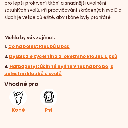
pro lepší prokrvení tkání a snadnější uvolnění
zatuhlých svalů. Při procvičování zkrácených svalů a
šlach je velice důležité, aby tkáně byly prohřáté.
Mohlo by vás zajímat:
1.
Co na bolest kloubů u psa
2.
Dysplazie kyčelního a loketního kloubu u psů
3.
Harpagofyt: účinná bylina vhodná pro boj s
bolestmi kloubů a svalů
Vhodné pro
Koně
Psi