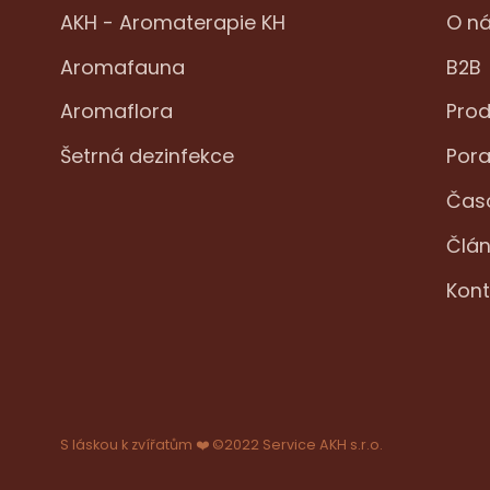
AKH - Aromaterapie KH
O n
Aromafauna
B2B
Aromaflora
Prod
Šetrná dezinfekce
Por
Časo
Člán
Kont
S láskou k zvířatům ❤️ ©2022 Service AKH s.r.o.