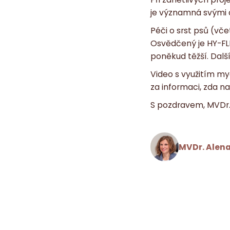
je významná svými a
Péči o srst psů (vč
Osvědčený je HY-FLE
poněkud těžší. Dalš
Video s využitím m
za informaci, zda n
S pozdravem, MVDr.
MVDr. Alena