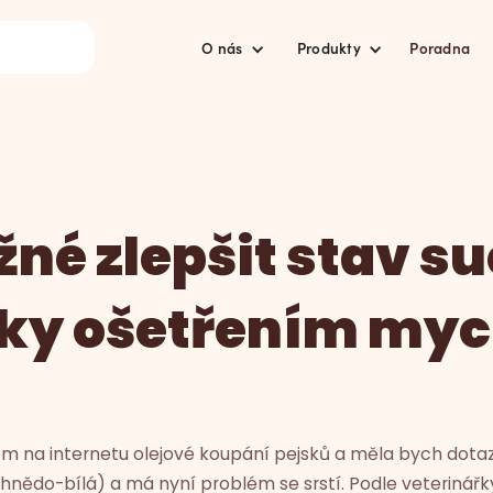
O nás
Produkty
Poradna
né zlepšit stav s
ky ošetřením myc
em na internetu olejové koupání pejsků a měla bych dota
(hnědo-bílá) a má nyní problém se srstí. Podle veterinář