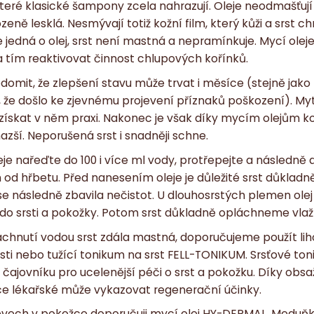
 které klasické šampony zcela nahrazují. Oleje neodmašťují
zeně lesklá. Nesmývají totiž kožní film, který kůži a srst ch
e jedná o olej, srst není mastná a nepramínkuje. Mycí ole
 tím reaktivovat činnost chlupových kořínků.
ědomit, že zlepšení stavu může trvat i měsíce (stejně jako
, že došlo ke zjevnému projevení příznaků poškození). Myt
a získat v něm praxi. Nakonec je však díky mycím olejům 
azší. Neporušená srst i snadněji schne.
eje nařeďte do 100 i více ml vody, protřepejte a následně 
od hřbetu. Před nanesením oleje je důležité srst důkladn
e následně zbavila nečistot. U dlouhosrstých plemen olej 
do srsti a pokožky. Potom srst důkladně opláchneme vla
chnutí vodou srst zdála mastná, doporučujeme použít lih
rsti nebo tužící tonikum na srst FELL-TONIKUM. Srsťové ton
 čajovníku pro ucelenější péči o srst a pokožku. Díky o
ce lékařské může vykazovat regenerační účinky.
ojevech v pokožce doporučuji mycí olej HY-DERMAL. Medu