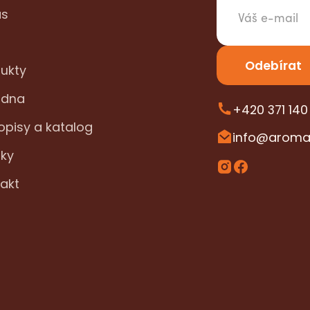
ás
ukty
adna
+420 371 140
pisy a katalog
info@aroma
ky
akt