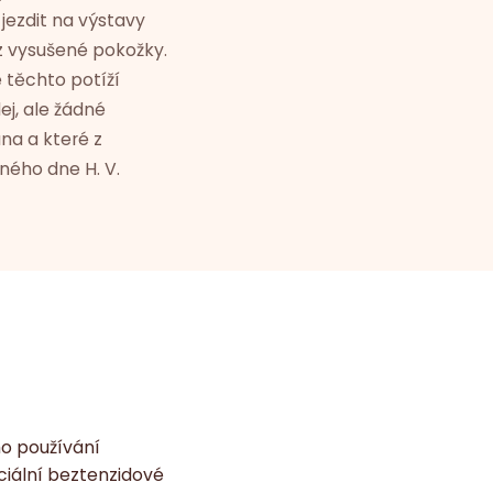
 jezdit na výstavy
o z vysušené pokožky.
 těchto potíží
ej, ale žádné
na a které z
ného dne H. V.
o používání
ciální beztenzidové