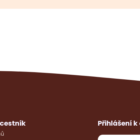
cestník
Přihlášení k
ů