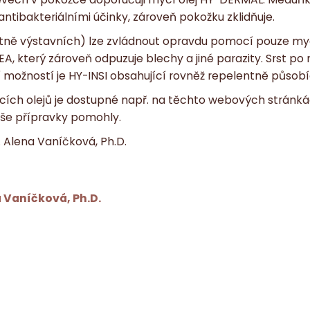
ntibakteriálními účinky, zároveň pokožku zklidňuje.
etně výstavních) lze zvládnout opravdu pomocí pouze myc
A, který zároveň odpuzuje blechy a jiné parazity. Srst p
í možností je HY-INSI obsahující rovněž repelentně působíc
ycích olejů je dostupné např. na těchto webových stránk
aše přípravky pomohly.
 Alena Vaníčková, Ph.D.
 Vaníčková, Ph.D.