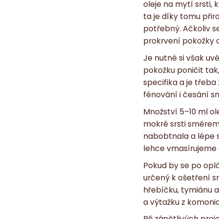
oleje na mytí srsti,
ta je díky tomu přiro
potřebný. Ačkoliv s
prokrvení pokožky a
Je nutné si však uv
pokožku poničit tak
specifika a je třeb
fénování i česání sn
Množství 5–10 ml ol
mokré srsti směrem 
nabobtnala a lépe s
lehce vmasírujeme 
Pokud by se po oplá
určený k ošetření s
hřebíčku, tymiánu a
a výtažku z komoni
Při zánětlivých pr