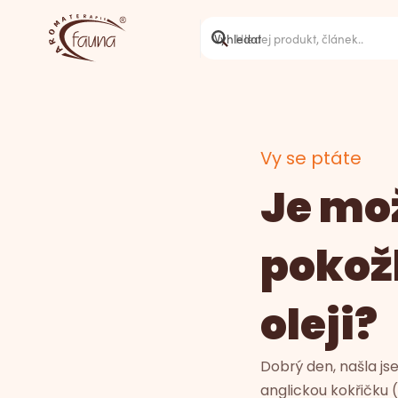
Vy se ptáte
Je mož
pokož
oleji?
Dobrý den, našla js
anglickou kokřičku 