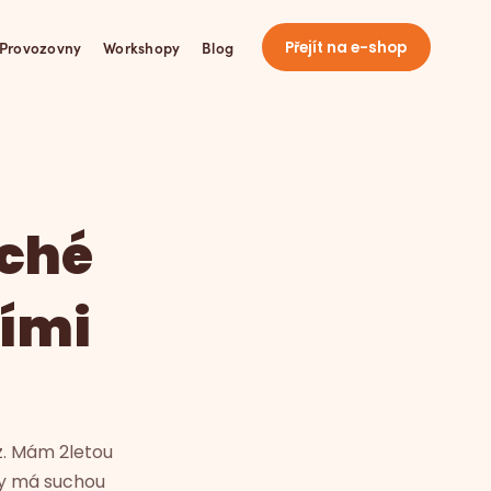
Provozovny
Workshopy
Blog
Přejít na e-shop
uché
ími
z. Mám 2letou
ky má suchou