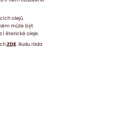
ích olejů.
o něm může být
í éterické oleje.
ách
ZDE
. Budu ráda