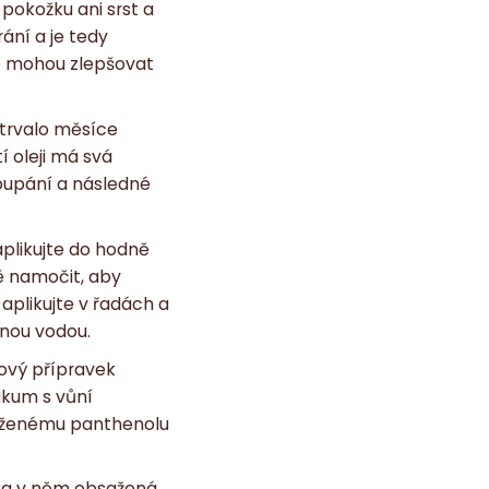
 pokožku ani srst a
rání a je tedy
je mohou zlepšovat
 trvalo měsíce
í oleji má svá
koupání a následné
aplikujte do hodně
ě namočit, aby
aplikujte v řadách a
žnou vodou.
ový přípravek
ikum s vůní
bsaženému panthenolu
ňka v něm obsažená