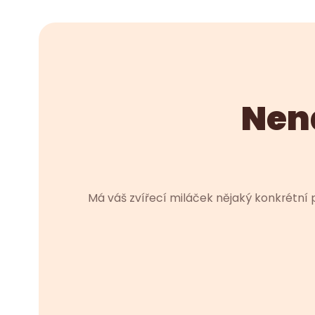
Nena
Má váš zvířecí miláček nějaký konkrétní