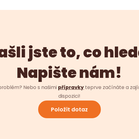
šli jste to, co hle
Napište nám!
 problém? Nebo s našimi
přípravky
teprve začínáte a zají
dispozici!
Položit dotaz