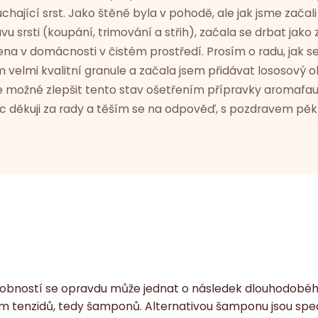
chající srst. Jako štěně byla v pohodě, ale jak jsme začali
avu srsti (koupání, trimování a střih), začala se drbat jak
ena v domácnosti v čistém prostředí. Prosím o radu, jak se
 velmi kvalitní granule a začala jsem přidávat lososový ol
e možné zlepšit tento stav ošetřením přípravky aromafau
c děkuji za rady a těším se na odpověď, s pozdravem pěk
obností se opravdu může jednat o následek dlouhodobéh
m tenzidů, tedy šamponů. Alternativou šamponu jsou spe