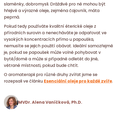
slaměnky, dobromysli. Dráždivé pro ně mohou být
hřejivé a výrazné oleje, zejména čajovník, máta
peprná.
Pokud tedy používáte kvalitní éterické oleje z
přírodních surovin a nenecháváte je odpařovat ve
vysokých koncentracích přímo u papouška,
nemusíte se jejich použití obávat. Ideální samozřejmě
je, pokud se papoušek může volně pohybovat v
bytě/domě a může si případně odletět do jiné,
větrané místnosti, pokud bude chtít.
O aromaterapii pro různé druhy zvířat jsme se
rozepsali ve článku
Esenciální oleje pro každé zvíře
.
MVDr. Alena Vaníčková, Ph.D.