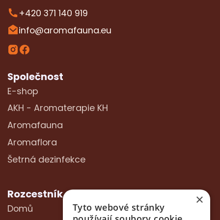
+420 371 140 919
info@aromafauna.eu
Společnost
E-shop
AKH - Aromaterapie KH
Aromafauna
Aromaflora
Šetrná dezinfekce
Rozcestník
×
Tyto webové stránky
Domů
používají soubory cookie.