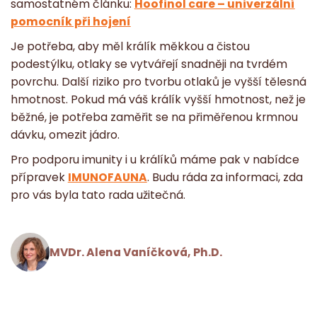
samostatném článku:
Hoofinol care – univerzální
pomocník při hojení
Je potřeba, aby měl králík měkkou a čistou
podestýlku, otlaky se vytvářejí snadněji na tvrdém
povrchu. Další riziko pro tvorbu otlaků je vyšší tělesná
hmotnost. Pokud má váš králík vyšší hmotnost, než je
běžné, je potřeba zaměřit se na přiměřenou krmnou
dávku, omezit jádro.
Pro podporu imunity i u králíků máme pak v nabídce
přípravek
IMUNOFAUNA
. Budu ráda za informaci, zda
pro vás byla tato rada užitečná.
MVDr. Alena Vaníčková, Ph.D.