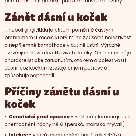
přitom u koček předejít potížím s dásněmi a zuby.
Zánět dásní u koček
… neboli gingivitida je přitom poměrně častým
problémem u koček, který může způsobit bolestivost
a nepříjemné komplikace v dutině ústní. Výrazně
ovlivňuje zdraví a kvalitu života kočky. Onemocnění je
charakteristické zarudnutím, otokem a bolestivostí
dásní, což kočkám ztěžuje příjem potravy a
způsobuje nepohodlí.
Příčiny zánětu dásní u
koček
•
Genetická predispozice
- některá plemena jsou k
onemocnění náchylnější (perská, mainská mývalí)
•
Infekce
- virová onemocnění, např. kalicivizóza