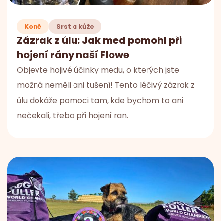
Koně
Srst a kůže
Zázrak z úlu: Jak med pomohl při
hojení rány naší Flowe
Objevte hojivé účinky medu, o kterých jste
možná neměli ani tušení! Tento léčivý zázrak z
úlu dokáže pomoci tam, kde bychom to ani
nečekali, třeba při hojení ran.