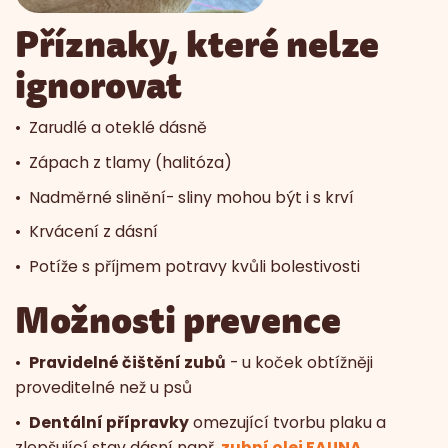
Příznaky, které nelze
ignorovat
• Zarudlé a oteklé dásně
• Zápach z tlamy (halitóza)
• Nadměrné slinění- sliny mohou být i s krví
• Krvácení z dásní
• Potíže s příjmem potravy kvůli bolestivosti
Možnosti prevence
•
Pravidelné čištění zubů
- u koček obtížněji
proveditelné než u psů
•
Dentální přípravky
omezující tvorbu plaku a
zlepšující stav dásní např.
zubní olej FAUNA