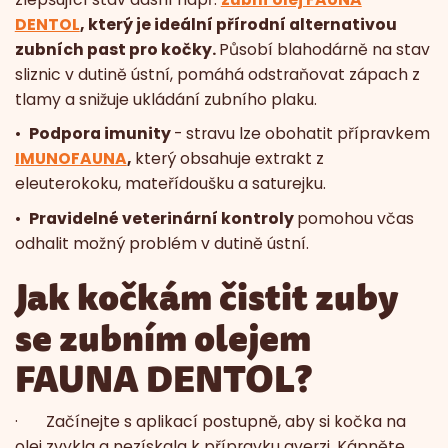
DENTOL
, který je ideální přírodní alternativou
zubních past pro kočky.
Působí blahodárně na stav
sliznic v dutině ústní, pomáhá odstraňovat zápach z
tlamy a snižuje ukládání zubního plaku.
•
Podpora imunity
- stravu lze obohatit přípravkem
IMUNOFAUNA
,
který obsahuje extrakt z
eleuterokoku, mateřídoušku a saturejku.
•
Pravidelné veterinární kontroly
pomohou včas
odhalit možný problém v dutině ústní.
Jak kočkám čistit zuby
se zubním olejem
FAUNA DENTOL?
· Začínejte s aplikací postupně, aby si kočka na
olej zvykla a nezískala k přípravku averzi. Kápněte