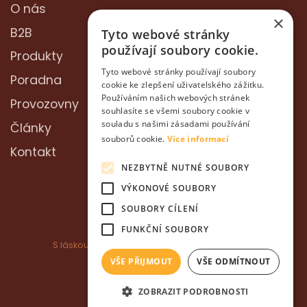
O nás
×
B2B
Tyto webové stránky
používají soubory cookie.
Produkty
Tyto webové stránky používají soubory
Poradna
cookie ke zlepšení uživatelského zážitku.
Používáním našich webových stránek
Provozovny
souhlasíte se všemi soubory cookie v
souladu s našimi zásadami používání
Články
souborů cookie.
Více informací
Kontakt
NEZBYTNĚ NUTNÉ SOUBORY
VÝKONOVÉ SOUBORY
SOUBORY CÍLENÍ
FUNKČNÍ SOUBORY
S láskou k zvířatům ❤️ ©2022 Service AKH s.r.o.
Ochrana osobních údajů
VŠE PŘIJMOUT
VŠE ODMÍTNOUT
Vytvořil
Jan Vodvarka
ZOBRAZIT PODROBNOSTI