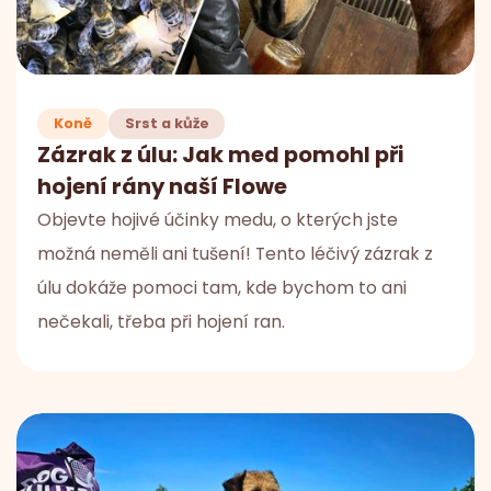
Koně
Srst a kůže
Zázrak z úlu: Jak med pomohl při
hojení rány naší Flowe
Objevte hojivé účinky medu, o kterých jste
možná neměli ani tušení! Tento léčivý zázrak z
úlu dokáže pomoci tam, kde bychom to ani
nečekali, třeba při hojení ran.