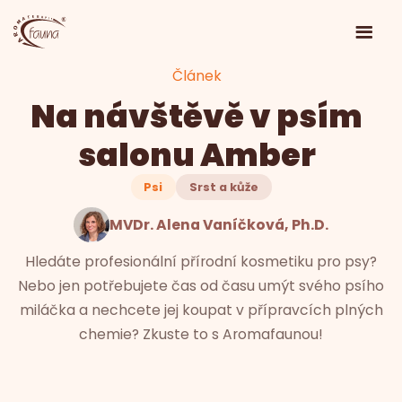
Článek
Na návštěvě v psím
salonu Amber
Psi
Srst a kůže
MVDr. Alena Vaníčková, Ph.D.
Hledáte profesionální přírodní kosmetiku pro psy?
Nebo jen potřebujete čas od času umýt svého psího
miláčka a nechcete jej koupat v přípravcích plných
chemie? Zkuste to s Aromafaunou!