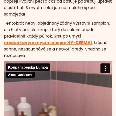
dopřejí kvalitní péči a čas od času je potřebují upravit
a ostříhat. S mycími oleji jde na malého špice i
samojeda!
Tentokrát nebyl objednaný žádný výstavní šampion,
ale 6letý pejsek Lump, který do salonu chodí
pravidelně každý půlrok. Srst po umytí
meduňkovým mycím olejem HY-DERMAL
krásně
schne, nezacuchává se a netvoří dredy. Snadno se
rozčesává.