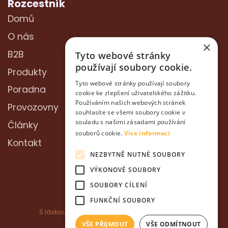
Rozcestník
Domů
O nás
×
B2B
Tyto webové stránky
používají soubory cookie.
Produkty
Tyto webové stránky používají soubory
Poradna
cookie ke zlepšení uživatelského zážitku.
Používáním našich webových stránek
Provozovny
souhlasíte se všemi soubory cookie v
souladu s našimi zásadami používání
Články
souborů cookie.
Více informací
Kontakt
NEZBYTNĚ NUTNÉ SOUBORY
VÝKONOVÉ SOUBORY
SOUBORY CÍLENÍ
FUNKČNÍ SOUBORY
S láskou k zvířatům ❤️ ©2022 Service AKH s.r.o.
VŠE PŘIJMOUT
VŠE ODMÍTNOUT
Ochrana osobních údajů