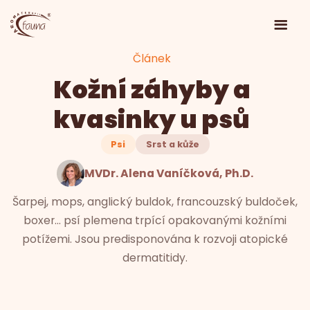
Článek
Kožní záhyby a
kvasinky u psů
Psi
Srst a kůže
MVDr. Alena Vaníčková, Ph.D.
Šarpej, mops, anglický buldok, francouzský buldoček,
boxer… psí plemena trpící opakovanými kožními
potížemi. Jsou predisponována k rozvoji atopické
dermatitidy.