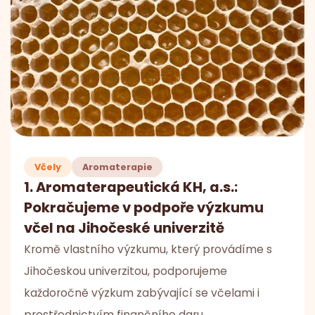
Včely
Aromaterapie
1. Aromaterapeutická KH, a.s.:
Pokračujeme v podpoře výzkumu
včel na Jihočeské univerzitě
Kromě vlastního výzkumu, který provádíme s
Jihočeskou univerzitou, podporujeme
každoročně výzkum zabývající se včelami i
prostřednictvím finančního daru.