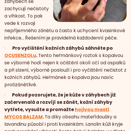
záhybech se
zachycují nečistoty
a vlhkost. To pak
vede k rozvoji
nepříjemného zánětu a často k uchycení kvasinkové
infekce… Řešením je pravidelná každodenní péče.
·
Pro vyčištění kožních záhybů sáhněte po
OCUSENZOLu
.
Tento heřmánkový roztok s kopaivou
se výborně hodí nejen k očištění okolí očí od ospalků
a při slzení, výborně poslouží i pro vyčištění nečistot z
kožních záhybů. Heřmánek a kopaiva jsou navíc
protizánětlivé.
·
Pokud pozorujete, že je kůže v záhybech již
začervenalá a rozvíjí se zánět, kožní záhyby
vytřete, vysušte a promažte
hojivou mastí
MYCOS BALZAM
.
Ta díky obsahu mateřídoušky a
lavandinu působí i proti kvasinkám. Lanolin kůži kryje