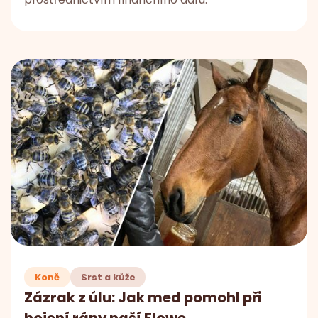
Koně
Srst a kůže
Zázrak z úlu: Jak med pomohl při
hojení rány naší Flowe