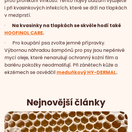
proti pronikání vlhkosti. Tento hojivý balzám využijete
i při kvasinkových infekcích, které se drží na tlapkách
v meziprstí.
·
Na kvasinky na tlapkách se skvěle hodí také
HOOFINOL CARE
.
· Pro koupání psa zvolte jemné přípravky.
Výbornou náhradou šampónů pro psy jsou nepěnivé
mycí oleje, které nenarušují ochranný kožní film a
bariéru pokožky neodmašťují. Při zánětech kůže a
ekzémech se osvědčil
meduňkový HY-DERMAL
.
Nejnovější články