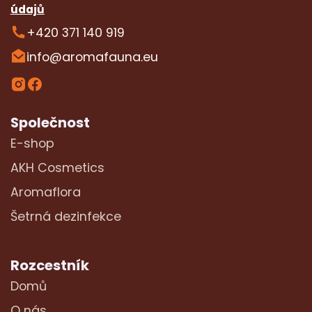
údajů
+420 371 140 919
info@aromafauna.eu
Společnost
E-shop
AKH Cosmetics
Aromaflora
Šetrná dezinfekce
Rozcestník
Domů
O nás