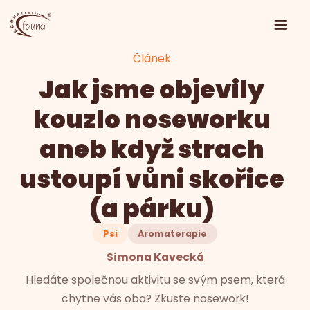
Článek
Jak jsme objevily
kouzlo noseworku
aneb když strach
ustoupí vůni skořice
(a párku)
Psi
Aromaterapie
Simona Kavecká
Hledáte společnou aktivitu se svým psem, která
chytne vás oba? Zkuste nosework!