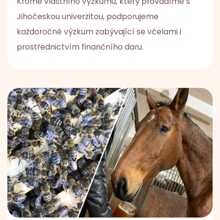
Kromě vlastního výzkumu, který provádíme s
Jihočeskou univerzitou, podporujeme
každoročně výzkum zabývající se včelami i
prostřednictvím finančního daru.