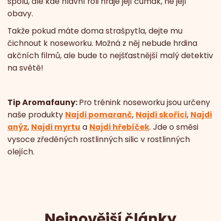
spolu, ale kde hlavní roli hraje její čumák, ne její
obavy.
Takže pokud máte doma strašpytla, dejte mu
čichnout k noseworku. Možná z něj nebude hrdina
akčních filmů, ale bude to nejšťastnější malý detektiv
na světě!
Tip Aromafauny:
Pro trénink noseworku jsou určeny
naše produkty
Najdi pomaranč
,
Najdi skořici
,
Najdi
anýz
,
Najdi myrtu
a
Najdi hřebíček
. Jde o směsi
vysoce zředěných rostlinných silic v rostlinných
olejích.
Nejnovější články