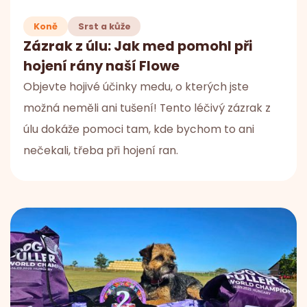
Koně
Srst a kůže
Zázrak z úlu: Jak med pomohl při
hojení rány naší Flowe
Objevte hojivé účinky medu, o kterých jste
možná neměli ani tušení! Tento léčivý zázrak z
úlu dokáže pomoci tam, kde bychom to ani
nečekali, třeba při hojení ran.