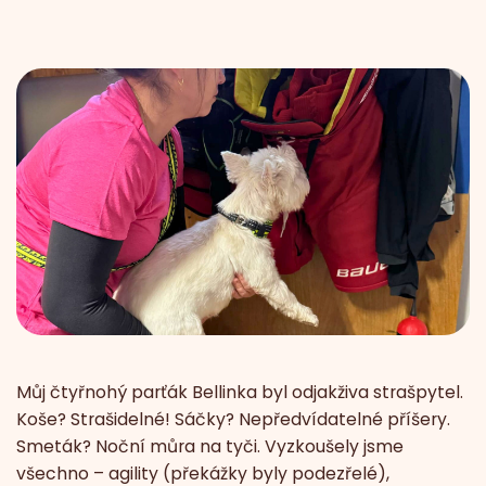
Můj čtyřnohý parťák Bellinka byl odjakživa strašpytel.
Koše? Strašidelné! Sáčky? Nepředvídatelné příšery.
Smeták? Noční můra na tyči. Vyzkoušely jsme
všechno – agility (překážky byly podezřelé),