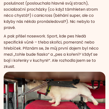
poslušnost (poslouchala hlavně svůj strach),
socializační procházky (co když támhleten strom
něco chystá?) i canicross (běhání super, ale co
kdyby nás někdo pronásledoval?). Nic nebylo to
pravé.
A pak přišel nosework. Sport, kde pes hledá
specifické vůně – třeba skořici, pomeranč nebo
hřebíček. Přiznám se, že můj první dojem byl něco
mezi „tohle bude fiasko“ a „pes a koření? Vždyť se
bojí i kořenky v kuchyni!“. Ale rozhodla jsem se to
zkusit.