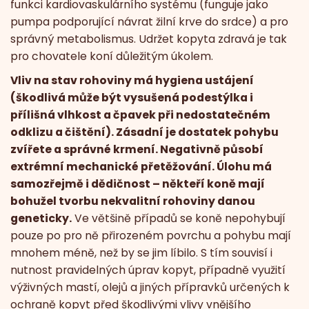
funkci kardiovaskulárního systému (funguje jako
pumpa podporující návrat žilní krve do srdce) a pro
správný metabolismus. Udržet kopyta zdravá je tak
pro chovatele koní důležitým úkolem.
Vliv na stav rohoviny má hygiena ustájení
(škodlivá může být vysušená podestýlka i
přílišná vlhkost a čpavek při nedostatečném
odklizu a čištění). Zásadní je dostatek pohybu
zvířete a správné krmení. Negativně působí
extrémní mechanické přetěžování. Úlohu má
samozřejmě i dědičnost – někteří koně mají
bohužel tvorbu nekvalitní rohoviny danou
geneticky.
Ve většině případů se koně nepohybují
pouze po pro ně přirozeném povrchu a pohybu mají
mnohem méně, než by se jim líbilo. S tím souvisí i
nutnost pravidelných úprav kopyt, případně využití
výživných mastí, olejů a jiných přípravků určených k
ochraně kopyt před škodlivými vlivy vnějšího