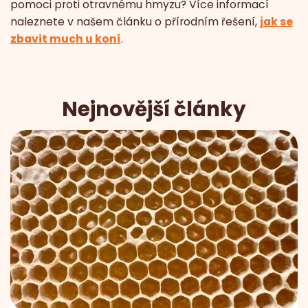
pomoci proti otravnému hmyzu? Více informací
naleznete v našem článku o přírodním řešení,
jak se
zbavit much u koní
.
Nejnovější články