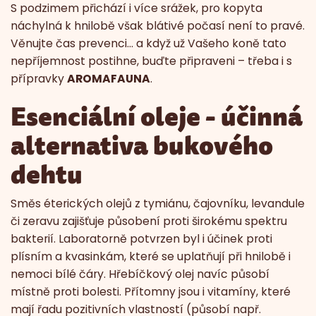
S podzimem přichází i více srážek, pro kopyta
náchylná k hnilobě však blátivé počasí není to pravé.
Věnujte čas prevenci… a když už Vašeho koně tato
nepříjemnost postihne, buďte připraveni – třeba i s
přípravky
AROMAFAUNA
.
Esenciální oleje - účinná
alternativa bukového
dehtu
Směs éterických olejů z tymiánu, čajovníku, levandule
či zeravu zajišťuje působení proti širokému spektru
bakterií. Laboratorně potvrzen byl i účinek proti
plísním a kvasinkám, které se uplatňují při hnilobě i
nemoci bílé čáry. Hřebíčkový olej navíc působí
místně proti bolesti. Přítomny jsou i vitamíny, které
mají řadu pozitivních vlastností (působí např.