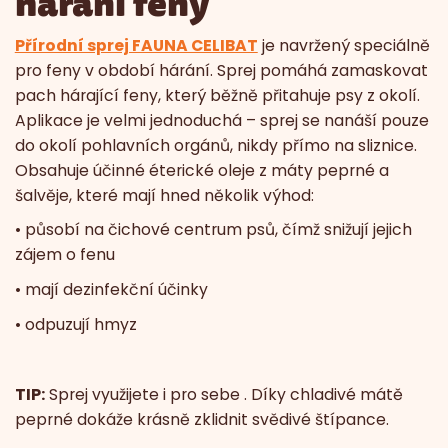
hárání feny
Přírodní sprej FAUNA CELIBAT
je navržený speciálně
pro feny v období hárání. Sprej pomáhá zamaskovat
pach hárající feny, který běžně přitahuje psy z okolí.
Aplikace je velmi jednoduchá – sprej se nanáší pouze
do okolí pohlavních orgánů, nikdy přímo na sliznice.
Obsahuje účinné éterické oleje z máty peprné a
šalvěje, které mají hned několik výhod:
• působí na čichové centrum psů, čímž snižují jejich
zájem o fenu
• mají dezinfekční účinky
• odpuzují hmyz
TIP:
Sprej využijete i pro sebe . Díky chladivé mátě
peprné dokáže krásně zklidnit svědivé štípance.