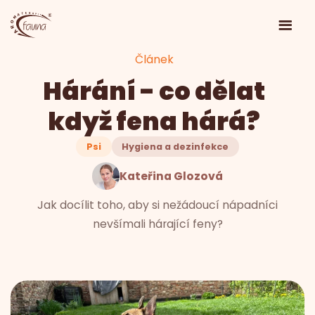
Článek
Hárání - co dělat
když fena hárá?
Psi
Hygiena a dezinfekce
Kateřina Glozová
Jak docílit toho, aby si nežádoucí nápadníci
nevšímali hárající feny?