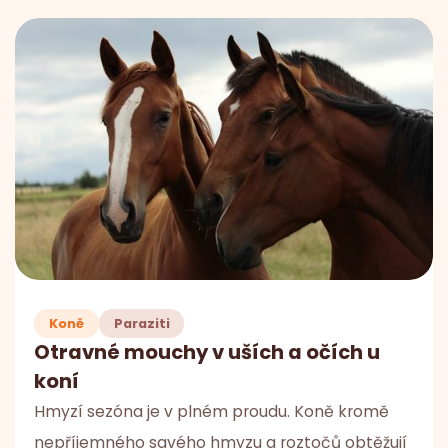
Koně
Paraziti
Otravné mouchy v uších a očích u
koní
Hmyzí sezóna je v plném proudu. Koně kromě
nepříjemného savého hmyzu a roztočů obtěžují